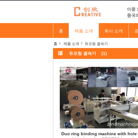
이중 
중국의
홈
제품 소개
회사 소개
공
홈
제품 소개
듀오링 결속기
듀오링 결속기
(1)
Duo ring binding machine with hole