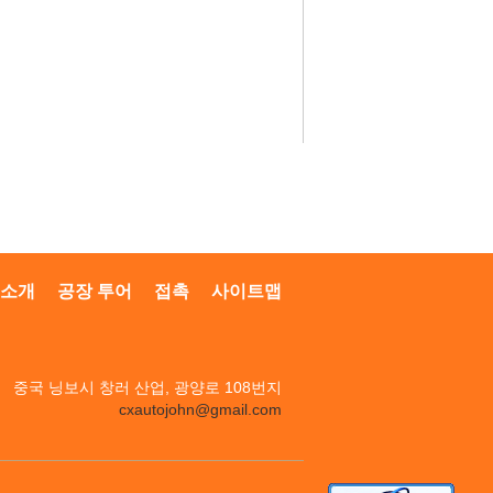
 소개
공장 투어
접촉
사이트맵
중국 닝보시 창러 산업, 광양로 108번지
cxautojohn@gmail.com