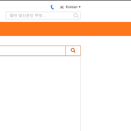
Korean
search