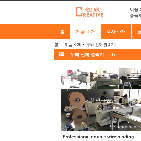
이중 
중국의
홈
제품 소개
회사 소개
공
홈
제품 소개
두배 선재 결속기
두배 선재 결속기
(4)
Professional double wire binding