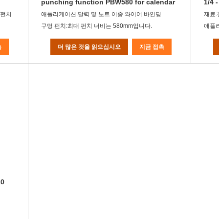
punching function PBW580 for calendar
1/4 
 펀치
애플리케이션:달력 및 노트 이중 와이어 바인딩
재료:
구멍 펀치:최대 펀치 너비는 580mm입니다.
애플리
촉
더 많은 것을 읽으십시오
지금 접촉
20