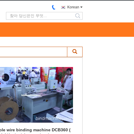
Korean
search
le wire binding machine DCB360 (