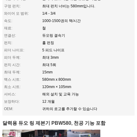
구멍 펀치:
최대 펀치 너비는 580mm입니다.
와이어 오 범위:
1/4 - 3/4
속도:
1000-1500권의 책/시간
재료:
철
연결선:
듀오링 결속기
펀치:
홀 펀칭
피더 나이프:
5 피드 나이프
피더 두께:
최대 3mm
펀치 시간:
최대 5회
최대 두께:
15mm
맥스 시트:
580mm x 800mm
최소 시트:
120mm × 105mm
서비스:
해외 설치 및 교육 가능
보장하다:
12 개월
OEM:
귀하의 로고를 추가할 수 있습니다
달력용 듀오 링 제본기 PBW580, 천공 기능 포함