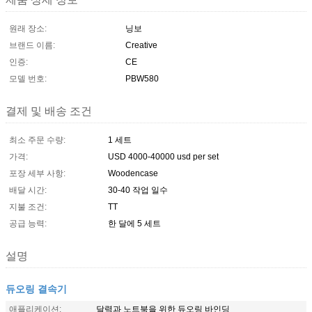
원래 장소:
닝보
브랜드 이름:
Creative
인증:
CE
모델 번호:
PBW580
결제 및 배송 조건
최소 주문 수량:
1 세트
가격:
USD 4000-40000 usd per set
포장 세부 사항:
Woodencase
배달 시간:
30-40 작업 일수
지불 조건:
TT
공급 능력:
한 달에 5 세트
설명
듀오링 결속기
애플리케이션:
달력과 노트북을 위한 듀오링 바인딩