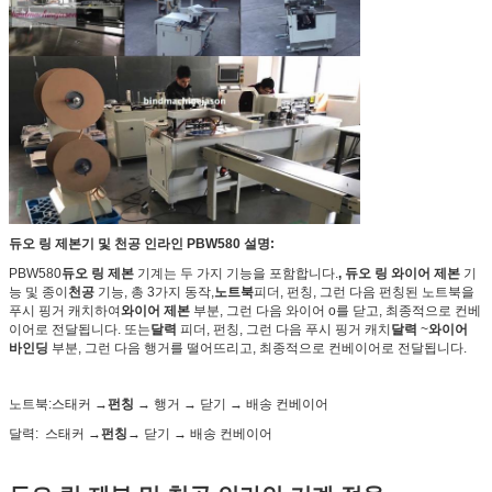
듀오 링 제본기 및 천공 인라인 PBW580 설명:
PBW580
듀오 링 제본
기계는 두 가지 기능을 포함합니다.
, 듀오 링 와이어 제본
기
능 및 종이
천공
기능, 총 3가지 동작,
노트북
피더, 펀칭, 그런 다음 펀칭된 노트북을
푸시 핑거 캐치하여
와이어 제본
부분, 그런 다음 와이어 o를 닫고, 최종적으로 컨베
이어로 전달됩니다. 또는
달력
피더, 펀칭, 그런 다음 푸시 핑거 캐치
달력
~
와이어
바인딩
부분, 그런 다음 행거를 떨어뜨리고, 최종적으로 컨베이어로 전달됩니다.
노트북:
스태커 →
펀칭
→ 행거 → 닫기 → 배송 컨베이어
달력:
스태커 →
펀칭
→ 닫기 → 배송 컨베이어