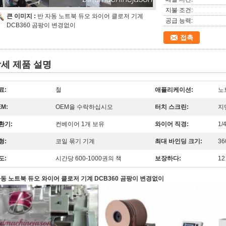
지불 조건:
큰 이미지 :
반 자동 노트북 듀오 와이어 클로저 기계
공급 능력:
DCB360 곰팡이 변경없이
접촉
세 제품 설명
료:
철
애플리케이션:
노
EM:
OEM을 수락하십시오
터치 스크린:
지
환기:
컨베이어 1개 보유
와이어 직경:
1/4
형:
코일 묶기 기계
최대 바인딩 크기:
3
도:
시간당 600-1000권의 책
보장하다:
1
자동 노트북 듀오 와이어 클로저 기계 DCB360 곰팡이 변경없이