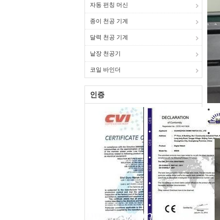
자동 펀칭 머신
종이 천공 기계
달력 천공 기계
낱장 천공기
코일 바인더
인증
전