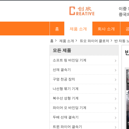
이중 
중국의
홈
제품 소개
회사 소개
공
홈
제품 소개
듀오 와이어 클로저
반 자동 
모든 제품
소프트 링 바인딩 기계
선재 결속기
구멍 천공 장치
나선형 묶기 기계
복수선 성형 기계
와이어 오 바인딩 기계
두배 선재 결속기
트윈 와이어 결속기