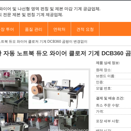
와이어 및 나선형 영역 펀칭 및 제본 마감 기계 공급업체.
 전문 제본 및 펀칭 기계 제공업체.
장 투어
품질 관리
연락처
견적 요청
노트북 듀오 와이어 클로저 기계 DCB360 곰팡이 변경없이
반 자동 노트북 듀오 와이어 클로저 기계 DCB360
제품 상세 정보:
원래 장소:
브랜드 이름:
인증:
모델 번호:
결제 및 배송 조건:
최소 주문 수량:
가격:
포장 세부 사항:
배달 시간: