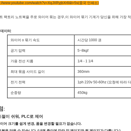
s://www.youtube.com/watch?v=XqJXRyjbXr8&t=5s
(중국 인쇄소)
트 팩토리 노트북을 주로 와이어 묶는 경우,이 와이어 묶기 기계가 당신을 위해 가장 
 데이터
:
와이어 o 묶기 속도
시간당 1000 권
공기 압력
5~8kgf
가용 전선 지름
1/4 - 1 1/4
최대 묶음 사이드 길이
360mm
전기 전력
1ph 220v 50-60hz (요청에 따라
순중량
450kg
점
:
 조절이 쉬워, PLC로 제어
 와이어 크기를 쉽게 변경, 폼을 변경할 필요가 없습니다.
트북을 닫을 수 있습니다. (내면 종이에 따라 앞 페이지와 뒷 페이지가 다릅니다.)