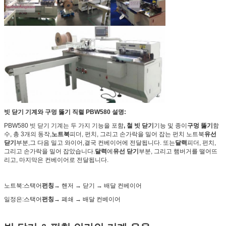
빗 닫기 기계와 구멍 뚫기 직렬 PBW580 설명:
PBW580 빗 닫기 기계는 두 가지 기능을 포함
, 철 빗 닫기
기능 및 종이
구멍 뚫기
함
수, 총 3개의 동작,
노트북
피더, 펀치, 그리고 손가락을 밀어 잡는 펀치 노트북
유선
닫기
부분,그 다음 밀고 와이어,결국 컨베이어에 전달됩니다. 또는
달력
피더, 펀치,
그리고 손가락을 밀어 잡았습니다.
달력
에
유선 닫기
부분, 그리고 햄버거를 떨어뜨
리고, 마지막은 컨베이어로 전달됩니다.
노트북:
스택어
펀칭
→ 핸저 → 닫기 → 배달 컨베이어
일정은:
스택어
펀칭
→ 폐쇄 → 배달 컨베이어