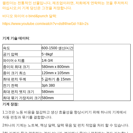
캘린더는 전통적인 선물입니다, 제조업이라면, 저희에게 연락하는 것을 주저하지
마십시오,이 기계 당신은 그것을 저장합니다.
비디오 와이어 o bind&punch 달력:
https://www.youtube.com/watch?v=dstf4hwGd-Y&t=2s
기계 기술 데이터
:
속도
600-1500 생산/시간
공기 압력
5~8kgf
와이어 o 지름
1/4-3/4
종이의 최대 크기
580mm x 800mm
종이 크기 최소
120mm x 105mm
최대 펀치 두께
5 곱하기 총 15mm
전기 전력
3ph 380
최대 펀치 엣지 크기
580mm
최대 묶기 가장자리 크기
580mm
기계 장점:
1그것은 노동 비용을 절감하고 생산 효율성을 향상시키기 위해 하나의 기계에서
자동 펀칭과 묶기를 결합합니다.
2하나의 기계는 노트북, 책상 달력, 달력 묶음 및 펀치 작업을 처리 할 수 있습니다.