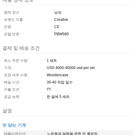
원래 장소:
닝보
브랜드 이름:
Creative
인증:
CE
모델 번호:
PBW580
결제 및 배송 조건
최소 주문 수량:
1 세트
가격:
USD 4000-40000 usd per set
포장 세부 사항:
Woodencase
배달 시간:
30-40 작업 일수
지불 조건:
TT
공급 능력:
한 달에 5 세트
설명
빗 닫는 기계
애플리케이션:
노트북과 달력을 위한 빗 클로징