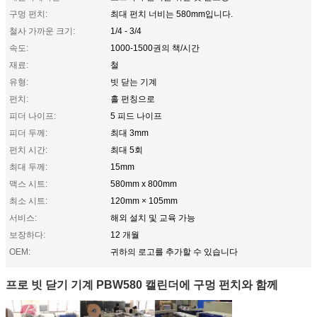
구멍 펀치:
최대 펀치 너비는 580mm입니다.
철사 가까운 크기:
1/4 - 3/4
속도:
1000-1500권의 책/시간
재료:
철
유형:
빗 닫는 기계
펀치:
홀 펀칭으로
피더 나이프:
5 피드 나이프
피더 두께:
최대 3mm
펀치 시간:
최대 5회
최대 두께:
15mm
맥스 시트:
580mm x 800mm
최소 시트:
120mm × 105mm
서비스:
해외 설치 및 교육 가능
보장하다:
12 개월
OEM:
귀하의 로고를 추가할 수 있습니다
프로 빗 닫기 기계 PBW580 캘린더에 구멍 펀치와 함께