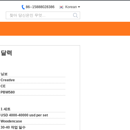
86--15888028386
Korean
search
 달력
닝보
Creative
CE
PBW580
1 세트
USD 4000-40000 usd per set
Woodencase
30-40 작업 일수