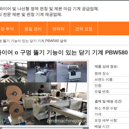
와이어 및 나선형 영역 펀칭 및 제본 마감 기계 공급업체.
 전문 제본 및 펀칭 기계 제공업체.
장 투어
품질 관리
연락처
견적 요청
멍 뚫기 기능이 있는 닫기 기계 PBW580 달력
이어 o 구멍 뚫기 기능이 있는 닫기 기계 PBW580
제품 상세 정보:
원래 장소:
브랜드 이름:
인증:
모델 번호:
결제 및 배송 조건:
최소 주문 수량:
가격:
포장 세부 사항:
배달 시간: