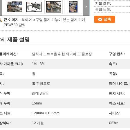
지불 조건:
공급 능력:
접촉
큰 이미지 :
와이어 o 구멍 뚫기 기능이 있는 닫기 기계
PBW580 달력
세 제품 설명
플리케이션:
달력과 노트북을 위한 와이어 오 클로징
구멍 펀치:
사 가까운 크기:
1/4 - 3/4
속도:
료:
철
유형:
치:
홀 펀칭으로
피더 나이프:
더 두께:
최대 3mm
펀치 시간:
대 두께:
15mm
맥스 시트:
소 시트:
120mm × 105mm
서비스:
장하다:
12 개월
OEM: