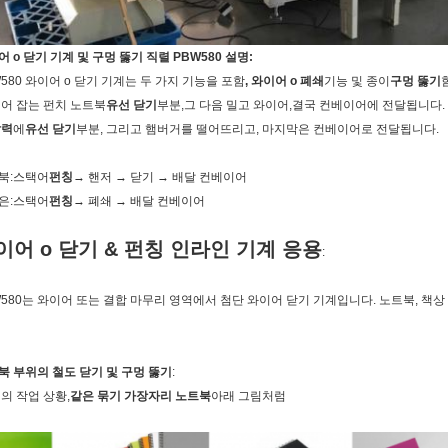
 o 닫기 기계 및 구멍 뚫기 직렬 PBW580 설명:
W580 와이어 o 닫기 기계는 두 가지 기능을 포함
, 와이어 o 폐쇄
기능 및 종이
구멍 뚫기
밀어 잡는 펀치 노트북
유선 닫기
부분,그 다음 밀고 와이어,결국 컨베이어에 전달됩니다.
달력
에
유선 닫기
부분, 그리고 햄버거를 떨어뜨리고, 마지막은 컨베이어로 전달됩니다.
북:
스택어
펀칭
→ 핸저 → 닫기 → 배달 컨베이어
은:
스택어
펀칭
→ 폐쇄 → 배달 컨베이어
이어 o 닫기 & 펀칭 인라인 기계 응용
:
W580는 와이어 또는 결합 마무리 영역에서 첨단 와이어 닫기 기계입니다. 노트북, 책상
북 부위의 철도 닫기 및 구멍 뚫기
:
개의 작업 상황,
같은 묶기 가장자리 노트북
아래 그림처럼