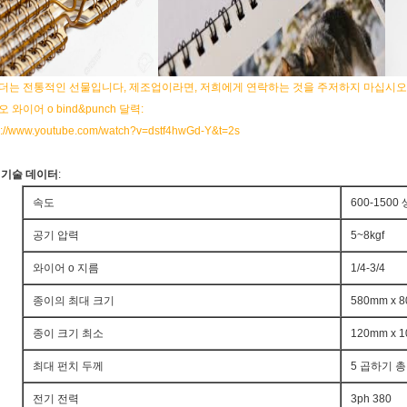
더는 전통적인 선물입니다, 제조업이라면, 저희에게 연락하는 것을 주저하지 마십시오,
 와이어 o bind&punch 달력:
s://www.youtube.com/watch?v=dstf4hwGd-Y&t=2s
 기술 데이터
:
속도
600-1500
공기 압력
5~8kgf
와이어 o 지름
1/4-3/4
종이의 최대 크기
580mm x 
종이 크기 최소
120mm x 
최대 펀치 두께
5 곱하기 총
전기 전력
3ph 380