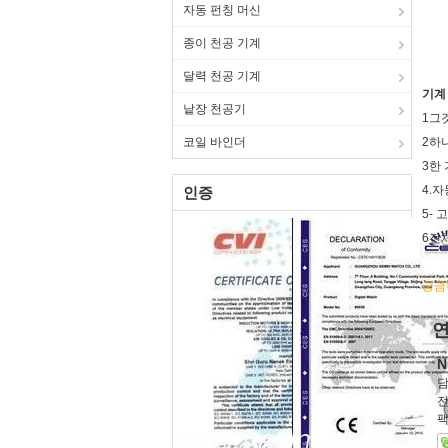
자동 펀칭 머신
종이 천공 기계
달력 천공 기계
기계
낱장 천공기
1그
2하
코일 바인더
3한
4.
인증
5-
6전
궁금
연
N
담
전
팩