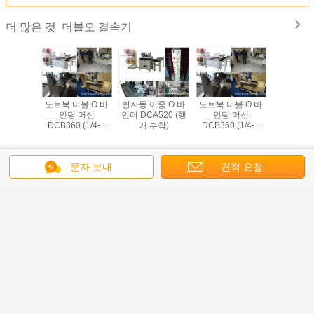
더블오 결속기
더 많은 것
중 O 바
노트북 더블 O 바
반자동 이중 O 바
노트북 더블 O 바
520 (행
인딩 머신
인더 DCA520 (행
인딩 머신
부착)
DCB360 (1/4-1
거 부착)
DCB360 (1/4-1
1/4) 몰드 교체 불
1/4) 몰드 교체 불
필요
필요
언어를 바꾸십시오
문자 보내
견적 요청
Korean
홈
|
About Us
|
Contact Us
|
사이트맵
|
Privacy Policy
탁상용 전망
China 더블오 결속기 supplier.
Copyright © 2017 - 2026 Ningbo Creative
Automatic Co.,Ltd.
All rights reserved. Developed by
ECER