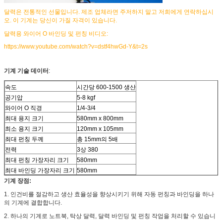
달력은 전통적인 선물입니다. 제조 업체라면 주저하지 말고 저희에게 연락하십시
오. 이 기계는 당신이 가질 자격이 있습니다.
달력용 와이어 O 바인딩 및 펀칭 비디오:
https://www.youtube.com/watch?v=dstf4hwGd-Y&t=2s
기계 기술 데이터
:
속도
시간당 600-1500 생산
공기압
5-8 kgf
와이어 O 직경
1/4-3/4
최대 용지 크기
580mm x 800mm
최소 용지 크기
120mm x 105mm
최대 펀칭 두께
총 15mm의 5배
전력
3상 380
최대 펀칭 가장자리 크기
580mm
최대 바인딩 가장자리 크기
580mm
기계 장점:
1. 인건비를 절감하고 생산 효율성을 향상시키기 위해 자동 펀칭과 바인딩을 하나
의 기계에 결합합니다.
2. 하나의 기계로 노트북, 탁상 달력, 달력 바인딩 및 펀칭 작업을 처리할 수 있습니