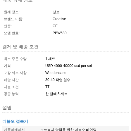
원래 장소:
닝보
브랜드 이름:
Creative
인증:
CE
모델 번호:
PBW580
결제 및 배송 조건
최소 주문 수량:
1 세트
가격:
USD 4000-40000 usd per set
포장 세부 사항:
Woodencase
배달 시간:
30-40 작업 일수
지불 조건:
TT
공급 능력:
한 달에 5 세트
설명
더블오 결속기
애플리케이션:
노트북과 달력을 위한 더블오 바인딩