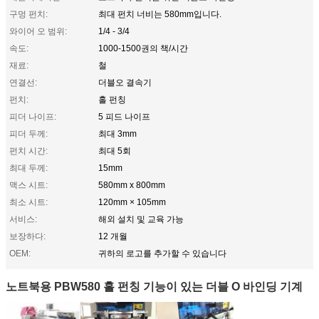
구멍 펀치:
최대 펀치 너비는 580mm입니다.
와이어 오 범위:
1/4 - 3/4
속도:
1000-1500권의 책/시간
재료:
철
연결선:
더블오 결속기
펀치:
홀 펀칭
피더 나이프:
5 피드 나이프
피더 두께:
최대 3mm
펀치 시간:
최대 5회
최대 두께:
15mm
맥스 시트:
580mm x 800mm
최소 시트:
120mm × 105mm
서비스:
해외 설치 및 교육 가능
보장하다:
12 개월
OEM:
귀하의 로고를 추가할 수 있습니다
노트북용 PBW580 홀 펀칭 기능이 있는 더블 O 바인딩 기계