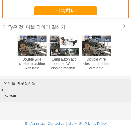
계속하다
더블 와이어 결산기
더 많은 것
tomatic
Double wire
Semi automatic
Double wire
e Wire
closing machine
double Wire
closing machine
 machine
with hole
closing machine
with hole
(1/4 - 1
punching function
DCB360 (1/4 - 1
punching function
for notebook
PBW580 for
1/4 ) for notebook
PBW580 for
calendar
calendar
언어를 바꾸십시오
s
Korean
홈
|
About Us
|
Contact Us
|
사이트맵
|
Privacy Policy