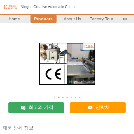
Ningbo Creative Automatic Co.,Ltd
Home
Products
About Us
Factory Tour
>>
최고의 가격
연락처
제품 상세 정보