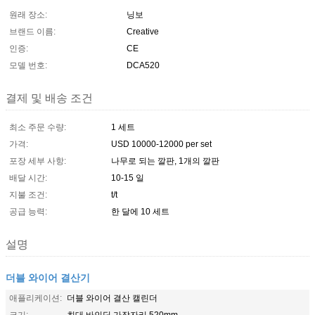
원래 장소:
닝보
브랜드 이름:
Creative
인증:
CE
모델 번호:
DCA520
결제 및 배송 조건
최소 주문 수량:
1 세트
가격:
USD 10000-12000 per set
포장 세부 사항:
나무로 되는 깔판, 1개의 깔판
배달 시간:
10-15 일
지불 조건:
t/t
공급 능력:
한 달에 10 세트
설명
더블 와이어 결산기
애플리케이션:
더블 와이어 결산 캘린더
크기:
최대 바인딩 가장자리 520mm